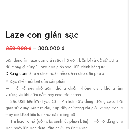
Laze con gián sạc
350.000
₫
–
300.000
₫
Bạn đang tìm
laze con gián sạc
nhỏ gọn, bền bỉ và dễ sử dụng
để mang đi rừng?
Laze con gián sạc USB
chính hãng từ
DiRung.com
là lựa chọn hoàn hảo dành cho dân phượt.
* Đặc điểm nổi bật của sản phẩm:
– Thiết kế siêu nhỏ gọn, Không chiếm không gian, không làm
vướng víu khi cầm nắm hay thao tác nhanh.
– Sạc USB tiện lợi (Type-C) – Pin tích hợp dung lượng cao, thời
gian sử dụng liên tục dài, nạp đầy chỉ trong vài giờ, không còn lo
thay pin LR44 liên tục như các dòng cũ.
– Tia laze rõ nét (đỏ hoặc xanh tùy phiên bản) – Hỗ trợ dùng cho
ban ngày lẫn ban đêm, tầm chiếu xa ấn tượng.