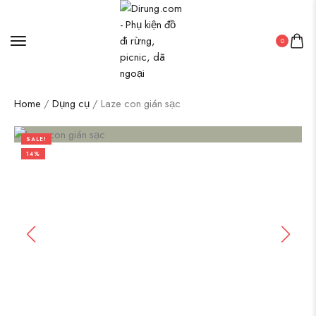
0
Home
/
Dụng cụ
/ Laze con gián sạc
SALE!
14%