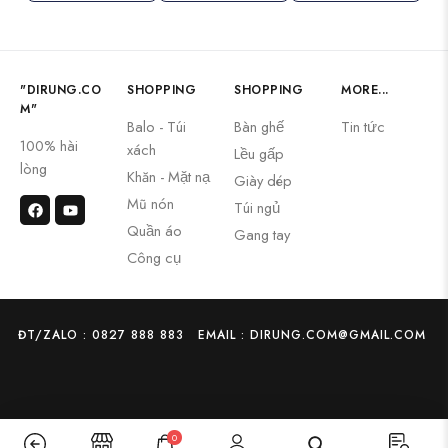
"DIRUNG.CO
SHOPPING
SHOPPING
MORE...
M"
Balo - Túi
Bàn ghế
Tin tức
100% hài
xách
Lều gấp
lòng
Khăn - Mặt nạ
Giày dép
Mũ nón
Túi ngủ
Quần áo
Gang tay
Công cụ
ĐT/ZALO : 0827 888 883
EMAIL : DIRUNG.COM@GMAIL.COM
0