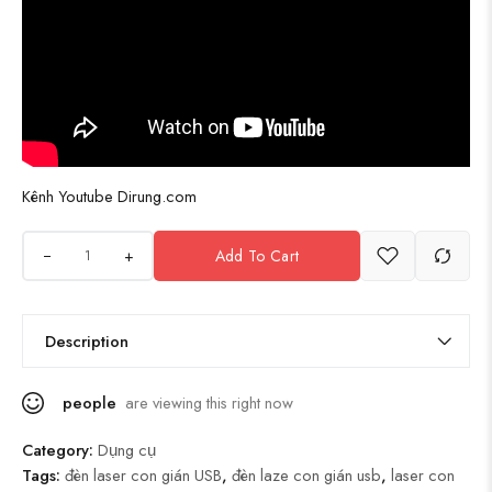
Kênh Youtube Dirung.com
+
Add To Cart
Description
people
are viewing this right now
Category:
Dụng cụ
Tags:
đèn laser con gián USB
,
đèn laze con gián usb
,
laser con