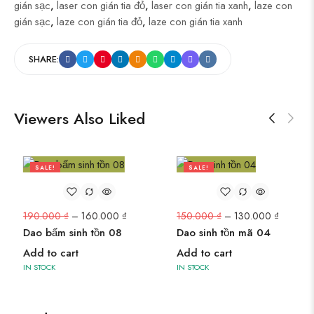
gián sạc
,
laser con gián tia đỏ
,
laser con gián tia xanh
,
laze con
gián sạc
,
laze con gián tia đỏ
,
laze con gián tia xanh
SHARE:
Viewers Also Liked
SALE!
SALE!
16%
13%
190.000
₫
–
160.000
₫
150.000
₫
–
130.000
₫
Dao bấm sinh tồn 08
Dao sinh tồn mã 04
Add to cart
Add to cart
IN STOCK
IN STOCK