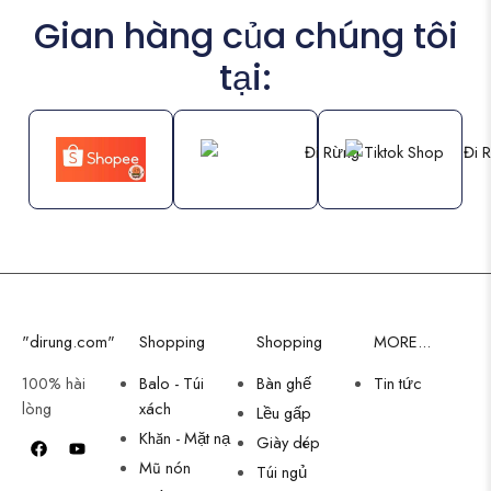
Gian hàng của chúng tôi
tại:
"dirung.com"
Shopping
Shopping
MORE...
100% hài
Balo - Túi
Bàn ghế
Tin tức
lòng
xách
Lều gấp
Khăn - Mặt nạ
Giày dép
Mũ nón
Túi ngủ