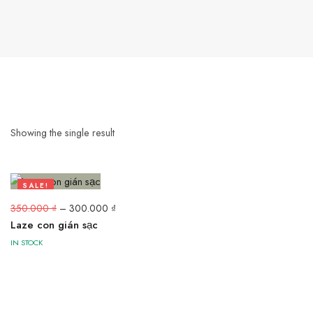
Showing the single result
SALE!
14%
350.000
₫
–
300.000
₫
Laze con gián sạc
IN STOCK