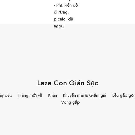
Laze Con Gián Sạc
ày dép
Hàng mới về
Khăn
Khuyến mãi & Giảm giá
Lều gấp gọ
Võng gấp