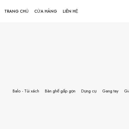
TRANG CHỦ
CỬA HÀNG
LIÊN HỆ
Balo - Túi xách
Bàn ghế gấp gọn
Dụng cụ
Gang tay
Gi