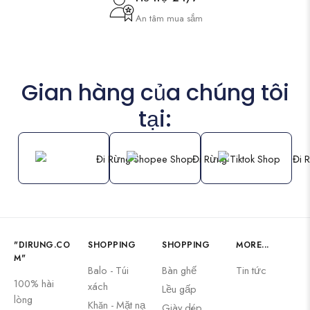
An tâm mua sắm
Gian hàng của chúng tôi
tại:
"DIRUNG.CO
SHOPPING
SHOPPING
MORE...
M"
Balo - Túi
Bàn ghế
Tin tức
100% hài
xách
Lều gấp
lòng
Khăn - Mặt nạ
Giày dép