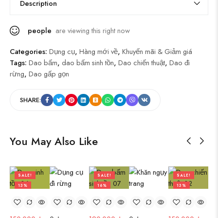
Description
people
are viewing this right now
Categories:
Dụng cụ
,
Hàng mới về
,
Khuyến mãi & Giảm giá
Tags:
Dao bấm
,
dao bấm sinh tồn
,
Dao chiến thuật
,
Dao đi
rừng
,
Dao gấp gọn
SHARE:
You May Also Like
SALE!
SALE!
SALE!
13%
16%
13%