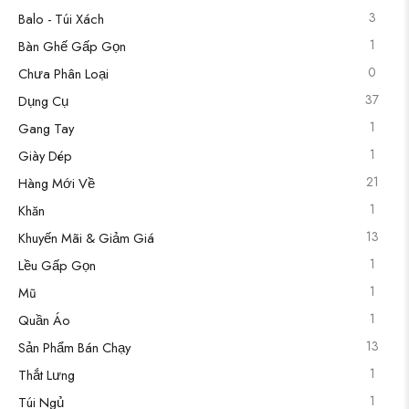
3
Balo - Túi Xách
1
Bàn Ghế Gấp Gọn
0
Chưa Phân Loại
37
Dụng Cụ
1
Gang Tay
1
Giày Dép
21
Hàng Mới Về
1
Khăn
13
Khuyến Mãi & Giảm Giá
1
Lều Gấp Gọn
1
Mũ
1
Quần Áo
13
Sản Phẩm Bán Chạy
1
Thắt Lưng
1
Túi Ngủ