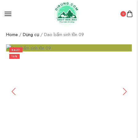
0
Home
/
Dụng cụ
/ Dao bấm sinh tồn 09
SALE!
16%