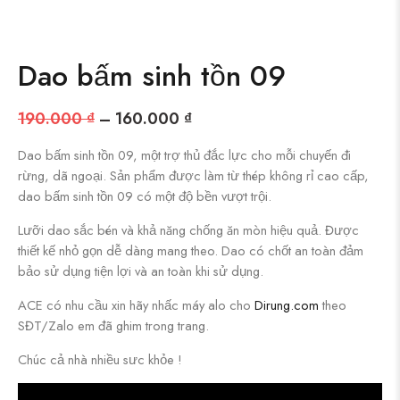
Dao bấm sinh tồn 09
190.000
₫
–
160.000
₫
Dao bấm sinh tồn 09, một trợ thủ đắc lực cho mỗi chuyến đi
rừng, dã ngoại. Sản phẩm được làm từ thép không rỉ cao cấp,
dao bấm sinh tồn 09 có một độ bền vượt trội.
Lưỡi dao sắc bén và khả năng chống ăn mòn hiệu quả. Được
thiết kế nhỏ gọn dễ dàng mang theo. Dao có chốt an toàn đảm
bảo sử dụng tiện lợi và an toàn khi sử dụng.
ACE có nhu cầu xin hãy nhấc máy alo cho
Dirung.com
theo
SĐT/Zalo em đã ghim trong trang.
Chúc cả nhà nhiều sưc khỏe !