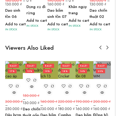
150.000
₫
–
0
₫
190.000
₫
–
0
₫
150.000
₫
–
130.000
₫
160.000
₫
130.000
₫
Dụng cụ đi
Khăn ngụy
Dao sinh
Dao bấm
Dao chiến
rừng
trang
tồn 06
sinh tồn 07
thuật 02
Add to cart
Add to cart
Add to cart
Add to cart
Add to cart
IN STOCK
IN STOCK
IN STOCK
IN STOCK
IN STOCK
Viewers Also Liked
SALE!
SALE!
SALE!
SALE!
SALE!
SALE!
17%
13%
19%
18%
16%
20%
150.000
₫
–
300.000
₫
160.000
₫
220.000
₫
190.000
₫
200.000
₫
130.000
₫
–
–
–
–
–
250.000
₫
Dao chiến
130.000
₫
180.000
₫
160.000
₫
160.000
₫
Dây bơm
Dao bấm
Combo
Dao bấm
Đồng hồ
thuật gấp