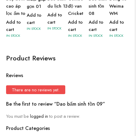
cao áp
du lịch 13
độ van
sinh tồn
Weima
gọn 01
lọc ẩm to
Cricket
08
WM
Add to
Add to
Add to
cart
Add to
Add to
Add to
cart
IN STOCK
cart
IN STOCK
cart
cart
cart
IN STOCK
IN STOCK
IN STOCK
IN STOCK
Product Reviews
Reviews
There are no reviews yet.
Be the first to review “Dao bấm sinh tồn 09”
You must be
logged in
to post a review.
Product Categories