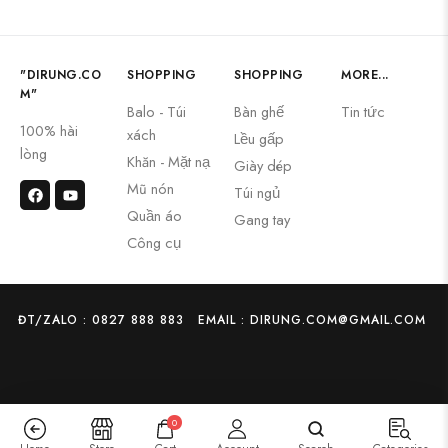
"DIRUNG.CO
SHOPPING
SHOPPING
MORE...
M"
Balo - Túi
Bàn ghế
Tin tức
100% hài
xách
Lều gấp
lòng
Khăn - Mặt nạ
Giày dép
Mũ nón
Túi ngủ
Quần áo
Gang tay
Công cụ
ĐT/ZALO : 0827 888 883
EMAIL : DIRUNG.COM@GMAIL.COM
0