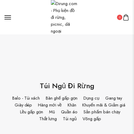
0
Túi Ngủ Đi Rừng
Balo - Túi xách
Bàn ghế gấp gọn
Dụng cụ
Gang tay
Giày dép
Hàng mới về
Khăn
Khuyến mãi & Giảm giá
Lều gấp gọn
Mũ
Quần áo
Sản phẩm bán chạy
Thắt lưng
Túi ngủ
Võng gấp