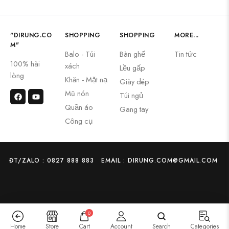
"DIRUNG.CO
SHOPPING
SHOPPING
MORE...
M"
Balo - Túi
Bàn ghế
Tin tức
100% hài
xách
Lều gấp
lòng
Khăn - Mặt nạ
Giày dép
Mũ nón
Túi ngủ
Quần áo
Gang tay
Công cụ
ĐT/ZALO : 0827 888 883
EMAIL : DIRUNG.COM@GMAIL.COM
0
Home
Store
Cart
Account
Search
Categories