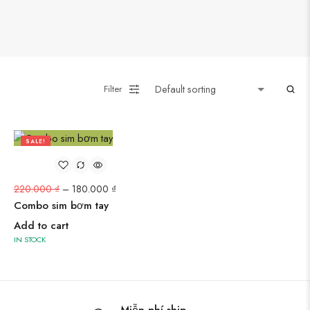
Filter
SALE!
18%
220.000
₫
–
180.000
₫
Combo sim bơm tay
Add to cart
IN STOCK