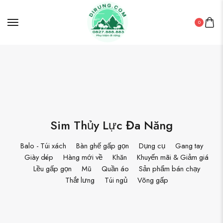
0
Sim Thủy Lực Đa Năng
Balo - Túi xách
Bàn ghế gấp gọn
Dụng cụ
Gang tay
Giày dép
Hàng mới về
Khăn
Khuyến mãi & Giảm giá
Lều gấp gọn
Mũ
Quần áo
Sản phẩm bán chạy
Thắt lưng
Túi ngủ
Võng gấp