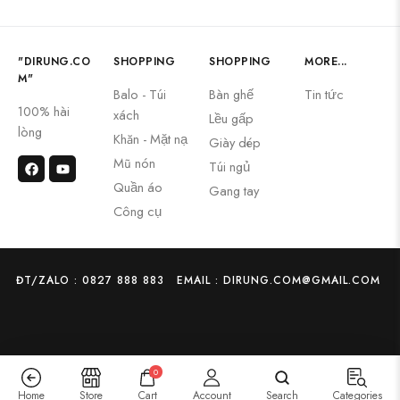
"DIRUNG.CO
SHOPPING
SHOPPING
MORE...
M"
Balo - Túi
Bàn ghế
Tin tức
100% hài
xách
Lều gấp
lòng
Khăn - Mặt nạ
Giày dép
Mũ nón
Túi ngủ
Quần áo
Gang tay
Công cụ
ĐT/ZALO : 0827 888 883
EMAIL : DIRUNG.COM@GMAIL.COM
0
Home
Store
Cart
Account
Search
Categories