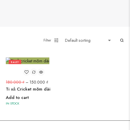
Filter
SALE!
17%
180.000
₫
–
150.000
₫
Ti xả Cricket mõm dài
Add to cart
IN STOCK