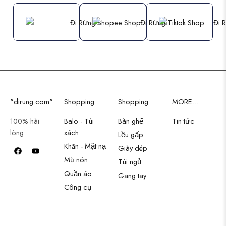
"dirung.com"
Shopping
Shopping
MORE...
100% hài
Balo - Túi
Bàn ghế
Tin tức
lòng
xách
Lều gấp
Khăn - Mặt nạ
Giày dép
Mũ nón
Túi ngủ
Quần áo
Gang tay
Công cụ