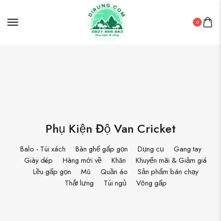
0
Phụ Kiện Độ Van Cricket
Balo - Túi xách
Bàn ghế gấp gọn
Dụng cụ
Gang tay
Giày dép
Hàng mới về
Khăn
Khuyến mãi & Giảm giá
Lều gấp gọn
Mũ
Quần áo
Sản phẩm bán chạy
Thắt lưng
Túi ngủ
Võng gấp