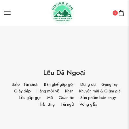
0
Lều Dã Ngoại
Balo - Túi xách
Bàn ghế gấp gọn
Dụng cụ
Gang tay
Giày dép
Hàng mới về
Khăn
Khuyến mãi & Giảm giá
Lều gấp gọn
Mũ
Quần áo
Sản phẩm bán chạy
Thắt lưng
Túi ngủ
Võng gấp