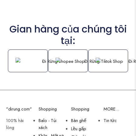
Gian hàng của chúng tôi
tại:
"dirung.com"
Shopping
Shopping
MORE...
100% hài
Balo - Túi
Bàn ghế
Tin tức
lòng
xách
Lều gấp
Khăn - Mặt nạ