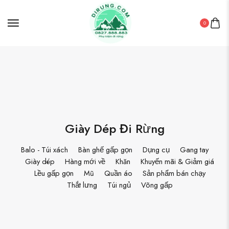
0
Giày Dép Đi Rừng
Balo - Túi xách
Bàn ghế gấp gọn
Dụng cụ
Gang tay
Giày dép
Hàng mới về
Khăn
Khuyến mãi & Giảm giá
Lều gấp gọn
Mũ
Quần áo
Sản phẩm bán chạy
Thắt lưng
Túi ngủ
Võng gấp