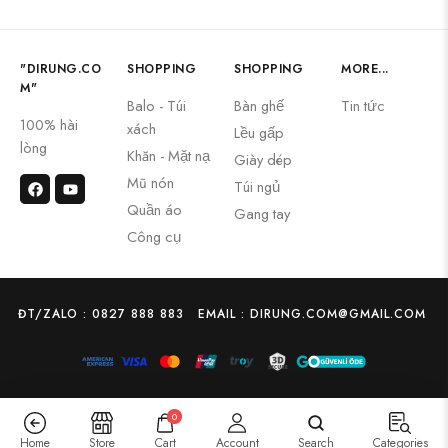
"DIRUNG.CO
SHOPPING
SHOPPING
MORE...
M"
Balo - Túi
Bàn ghế
Tin tức
100% hài
xách
Lều gấp
lòng
Khăn - Mặt nạ
Giày dép
Mũ nón
Túi ngủ
Quần áo
Gang tay
Công cụ
ĐT/ZALO : 0827 888 883
EMAIL : DIRUNG.COM@GMAIL.COM
0
Home
Store
Cart
Account
Search
Categories