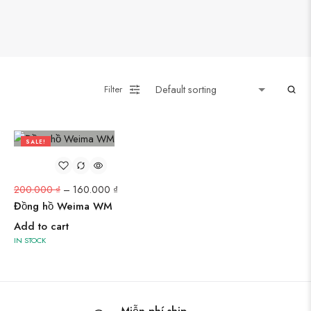
Filter
SALE!
20%
200.000
₫
–
160.000
₫
Đồng hồ Weima WM
Add to cart
IN STOCK