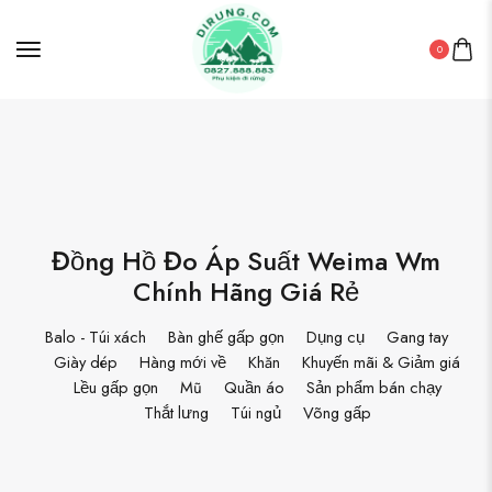
0
Đồng Hồ Đo Áp Suất Weima Wm
Chính Hãng Giá Rẻ
Balo - Túi xách
Bàn ghế gấp gọn
Dụng cụ
Gang tay
Giày dép
Hàng mới về
Khăn
Khuyến mãi & Giảm giá
Lều gấp gọn
Mũ
Quần áo
Sản phẩm bán chạy
Thắt lưng
Túi ngủ
Võng gấp