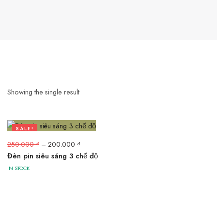
Showing the single result
SALE!
20%
250.000
₫
–
200.000
₫
Đèn pin siêu sáng 3 chế độ
IN STOCK