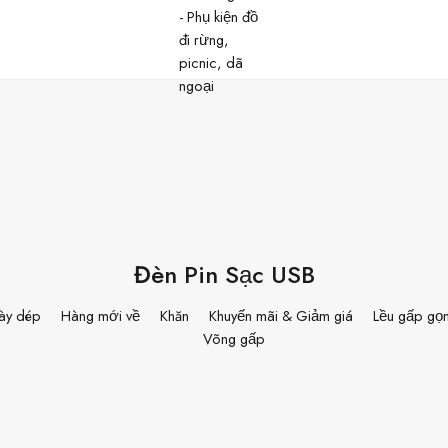
Đèn Pin Sạc USB
ày dép
Hàng mới về
Khăn
Khuyến mãi & Giảm giá
Lều gấp gọ
Võng gấp