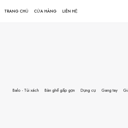
TRANG CHỦ
CỬA HÀNG
LIÊN HỆ
Balo - Túi xách
Bàn ghế gấp gọn
Dụng cụ
Gang tay
Gi